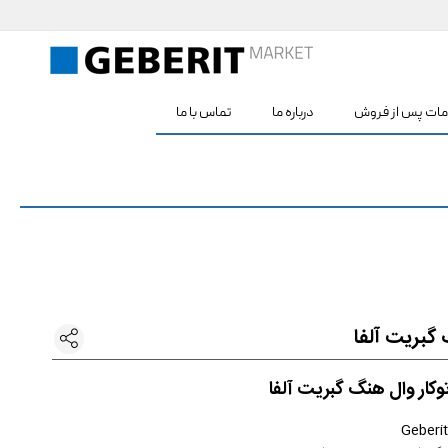
صفحه اصلی گبریت مارکت
ات پس از فروش
درباره ما
تماس با ما
گبریت آلفا






ار وال هنگ گبریت آلفا