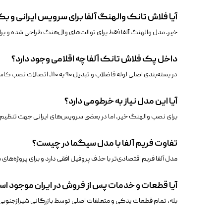
آیا فلاش تانک والهنگ آلفا برای سرویس ایرانی و بک
خیر. مدل والهنگ آلفا فقط برای توالت‌های وال‌هنگ طراحی شده و برا
داخل پک فلاش تانک آلفا چه اقلامی وجود دارد؟
در بسته‌بندی اصلی لوله فاضلاب و تبدیل ۹۰ به ۱۱۰، اتصالات نصب کاسه پیچ و مهره ، ورودی خروجی آب و فاضلاب والهنگ ، پایه‌های فریم، و تمامی قطعات لازم برای نصب کامل وجود دارد.
آیا این مدل نیاز به خرطومی دارد؟
برای نصب‌ والهنگ خیر، اما در بعضی سرویس‌های ایرانی جهت تنظیم 
تفاوت فریم آلفا با مدل سیگما در چیست؟
مدل آلفا فریم اقتصادی‌تر با حذف پروفیل افقی دارد و برای پروژه‌ها
آیا قطعات و خدمات پس از فروش در ایران موجود ا
بله، تمام قطعات یدکی و متعلقات اصلی توسط بازرگانی شیرازجنوبی از طریق GeberitMarket در د