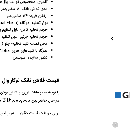
کاربری: مخصوص توالت وال‌هنگ (Hung WC
عمق فلاش تانک: 8 سانتی‌متر (Slim)
ارتفاع فریم: 114 سانتی‌متر
نوع تخلیه: دوگانه (Dual Flush)
حجم تخلیه کامل: قابل تنظیم بین 3.5 تا 7.5
حجم تخلیه جزئی: قابل تنظیم بین 2 تا 4

محل نصب کلید تخلیه: جلو (Front Actuation)
سازگار با کلیدهای سری: Alpha
کشور سازنده: سوئیس
قیمت فلاش تانک توکار وال ه
با توجه به نوسانات ارزی و شناور بو
16,000,000 تا 18,000,000 تومان
در حال حاضر بین
برای دریافت قیمت دقیق و به‌روز ای
