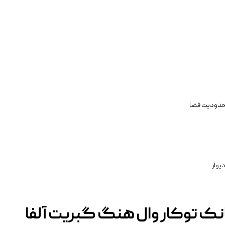
محدودیت فضا
یوار
انک توکار وال هنگ گبریت آلفا