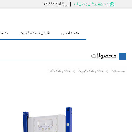


مشاوره رایگان واتس اپ
02188212101
صفحه اصلی
فلاش تانک گبریت
کلید
محصولات
محصولات
فلاش تانک گبریت
فلاش تانک آلفا

