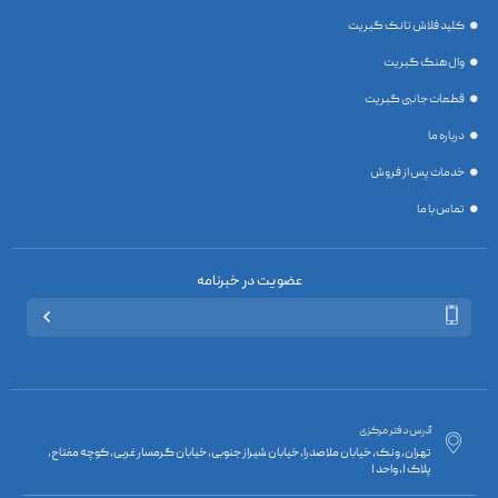
کلید فلاش تانک گبریت
وال هنگ گبریت
قطعات جانبی گبریت
درباره ما
خدمات پس از فروش
تماس با ما
عضویت در خبرنامه

آدرس دفتر مرکزی

تهران، ونک، خیابان ملاصدرا، خیابان شیراز جنوبی، خیابان گرمسار غربی، کوچه مفتاح،
پلاک 1، واحد 1