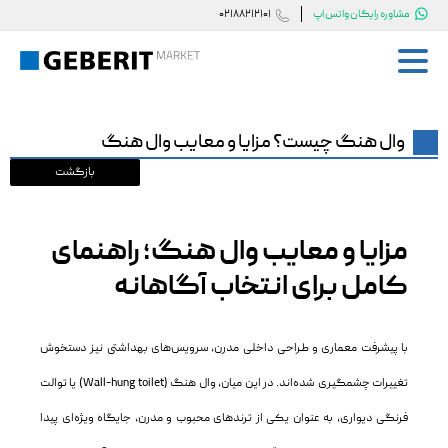


مشاوره رایگان واتس اپ
02188212101
صفحه اصلی گبریت مارکت
صفحه اصلی
وال هنگ چیست؟ مزایا و معایب وال هنگ
فلاش تانک گبریت
کلید فلاش تانک گبریت
مزایا و معایب وال هنگ؛ راهنمای
وال هنگ گبریت
کامل برای انتخاب آگاهانه
قطعات جانبی گبریت
با پیشرفت معماری و طراحی داخلی مدرن، سرویس‌های بهداشتی نیز دستخوش
خدمات پس از فروش
تغییرات چشمگیری شده‌اند. در این میان، وال هنگ (Wall-hung toilet) یا توالت
فرنگی دیواری، به عنوان یکی از ترندهای محبوب و مدرن، جایگاه ویژه‌ای پیدا
درباره ما