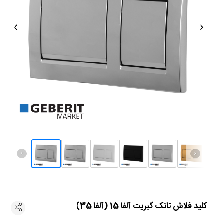
تماس با ما




کلید فلاش تانک گبریت آلفا 15 (آلفا 35)





