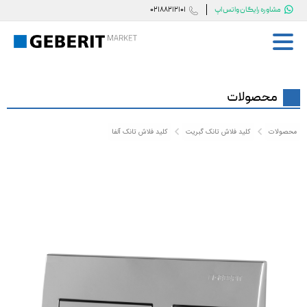


مشاوره رایگان واتس اپ
02188212101
صفحه اصلی گبریت مارکت
صفحه اصلی
محصولات
فلاش تانک گبریت
محصولات
کلید فلاش تانک گبریت
کلید فلاش تانک آلفا


کلید فلاش تانک گبریت
وال هنگ گبریت
قطعات جانبی گبریت
خدمات پس از فروش
درباره ما