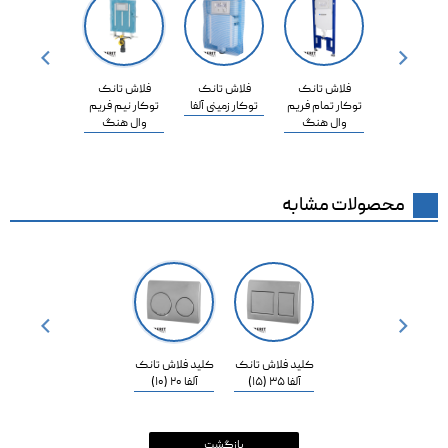


فلاش تانک
فلاش تانک
فلاش تانک
توکار تمام فریم
توکار زمینی آلفا
توکار نیم فریم
وال هنگ
وال هنگ
محصولات مشابه


کلید فلاش تانک
کلید فلاش تانک
آلفا 35 (15)
آلفا 20 (10)
بازگشت